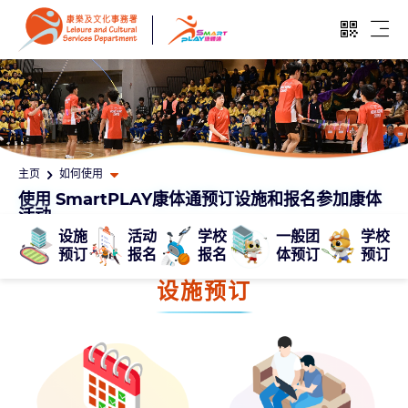
跳至主要内容
开启二维
开启
打开其他页面选单
主页
如何使用
使用 SmartPLAY康体通预订设施和报名参加康体
活动
设施
活动
学校
一般团
学校
预订
报名
报名
体预订
预订
设施
预订