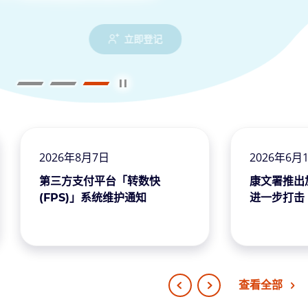
行为
资讯系统
了解更多
了解更多
立即登记
播放幻灯片
暂停幻灯片
跳至
跳至
跳至
幻灯
幻灯
幻灯
片1
片2
片3
2026年8月7日
2026年6月
第三方支付平台「转数快
康文署推
(FPS)」系统维护通知
进一步打击
查看全部