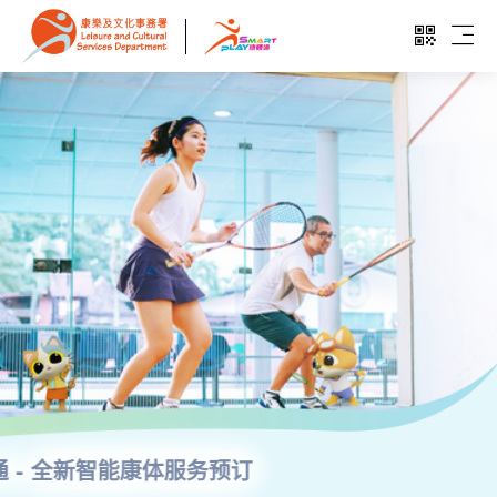
跳至主要内容
开启二维
开启
康乐及文化事务署 - SmartPLAY
推出加强核实身分措施 进一步打击「炒场」
採取新措施加强打击「炒场」
SmartPLAY康体通 - 全新智能康体服务预订