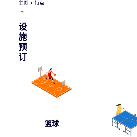
主页
特点
打开其他页面选单
设
施
预
订
篮球