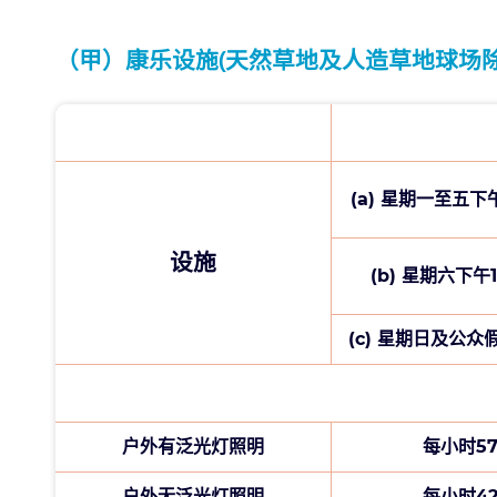
小西湾运动场
（甲）康乐设施(天然草地及人造草地球场除
香港小西湾富康街8号
2505 1320
(a) 星期一至五
柴湾体育馆
香港柴湾怡顺街6号
设施
(b) 星期六下午
2897 9144
(c) 星期日及公
柴湾公园
香港柴湾翠湾街
户外有泛光灯照明
每小时5
2898 7560
户外无泛光灯照明
每小时4