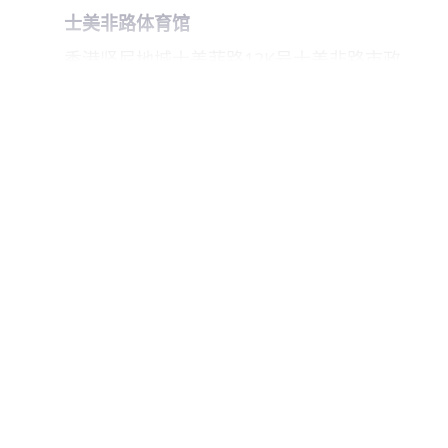
士美非路体育馆
香港坚尼地城士美菲路12K号士美非路市政
大厦4楼
2855 7321
宝云道网球场
香港半山宝云径2B号
2528 2983
小西湾体育馆
香港小西湾道15号小西湾综合大楼2楼
3427 3121