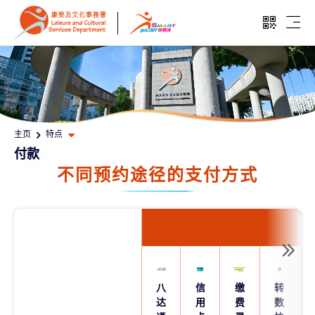
跳至主要内容
开启二维
开启
打开其他页面选单
主页
特点
付款
不同预约途径的支付方式
八
信
缴
转
达
用
费
数