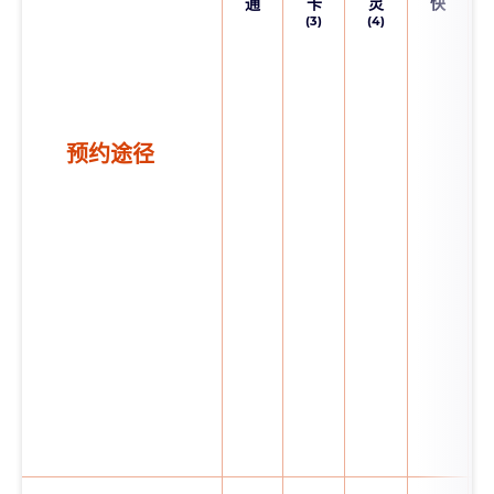
通
卡
灵
快
(3)
(4)
预约途径