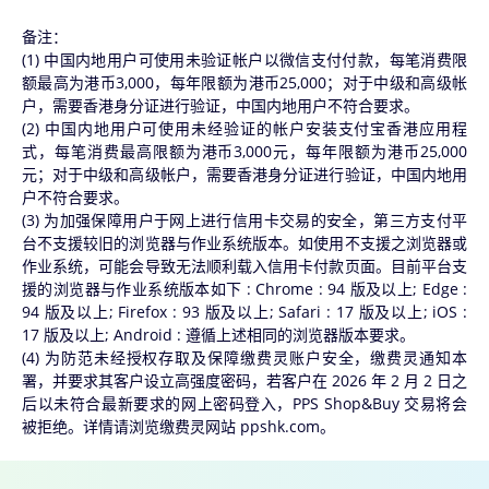
备注：
(1) 中国内地用户可使用未验证帐户以微信支付付款，每笔消费限
额最高为港币3,000，每年限额为港币25,000；对于中级和高级帐
户，需要香港身分证进行验证，中国内地用户不符合要求。
(2) 中国内地用户可使用未经验证的帐户安装支付宝香港应用程
式，每笔消费最高限额为港币3,000元，每年限额为港币25,000
元；对于中级和高级帐户，需要香港身分证进行验证，中国内地用
户不符合要求。
(3) 为加强保障用户于网上进行信用卡交易的安全，第三方支付平
台不支援较旧的浏览器与作业系统版本。如使用不支援之浏览器或
作业系统，可能会导致无法顺利载入信用卡付款页面。目前平台支
援的浏览器与作业系统版本如下 : Chrome : 94 版及以上; Edge :
94 版及以上; Firefox : 93 版及以上; Safari : 17 版及以上; iOS :
17 版及以上; Android : 遵循上述相同的浏览器版本要求。
(4) 为防范未经授权存取及保障缴费灵账户安全，缴费灵通知本
署，并要求其客户设立高强度密码，若客户在 2026 年 2 月 2 日之
后以未符合最新要求的网上密码登入，PPS Shop&Buy 交易将会
被拒绝。详情请浏览缴费灵网站 ppshk.com。