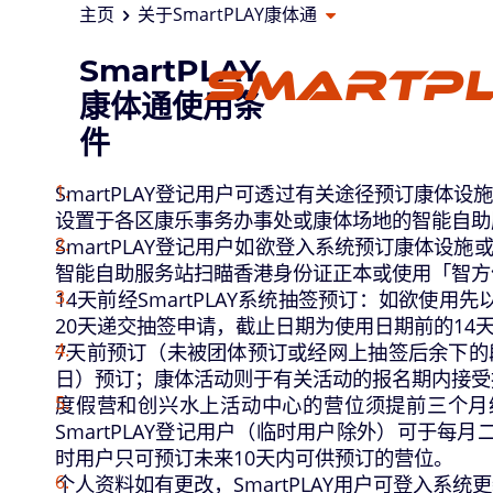
主页
关于SmartPLAY康体通
打开其他页面选单
SmartPLAY
SmartPL
康体通使用条
件
SmartPLAY登记用户可透过有关途径预订康体设施或
设置于各区康乐事务办事处或康体场地的智能自助
SmartPLAY登记用户如欲登入系统预订康体设施或
智能自助服务站扫瞄香港身份证正本或使用「智方便」
14天前经SmartPLAY系统抽签预订：如欲使
20天递交抽签申请，截止日期为使用日期前的14天
7天前预订（未被团体预订或经网上抽签后余下的段
日）预订；康体活动则于有关活动的报名期内接受
度假营和创兴水上活动中心的营位须提前三个月经抽
SmartPLAY登记用户（临时用户除外）可于每
时用户只可预订未来10天内可供预订的营位。
个人资料如有更改，SmartPLAY用户可登入系统