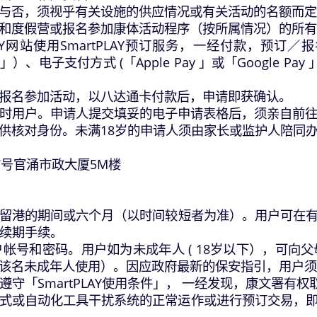
与否，须视乎有关设施的供应情况或有关活动的名额而定
和度假营或报名参加康体活动程序（按所属情况）的所有
rtPLAY网站使用SmartPLAY预订服务，一经付款
）、电子支付方式 (「Apple Pay 」或「Google 
报名参加活动，以八达通卡付款后，申请即获确认。
Y临时用户。申请人提交填妥的电子申请表格后，须亲自前往S
供核对身份。未满18岁的申请人须由家长或监护人陪同
17号官涌市政大厦5M楼
客获准留港的期间或六个月（以时间较短者为准）。用户可
理续期手续。
其用户帐号和密码。用户如为未成年人 ( 18岁以下），可
该名未成年人使用）。因应政府最新的保安指引，用户须
有遵守「SmartPLAY使用条件」， 一经发现，康文署有
电脑程式或自动化工具干扰系统的正常运作或进行预订交易