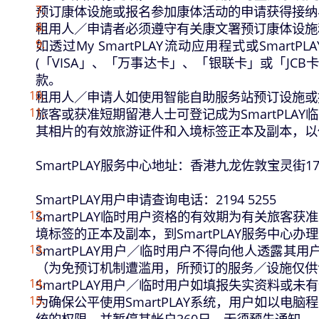
预订康体设施或报名参加康体活动的申请获得接纳
租用人／申请者必须遵守有关康文署预订康体设施
如透过My SmartPLAY流动应用程式或Sma
(「VISA」、「万事达卡」、「银联卡」或「JCB卡」
款。
租用人／申请人如使用智能自助服务站预订设施或
旅客或获准短期留港人士可登记成为SmartPLA
其相片的有效旅游证件和入境标签正本及副本，以
SmartPLAY服务中心地址：香港九龙佐敦宝灵街
SmartPLAY用户申请查询电话：2194 5255
SmartPLAY临时用户资格的有效期为有关旅
境标签的正本及副本，到SmartPLAY服务中心办
SmartPLAY用户／临时用户不得向他人透露
（为免预订机制遭滥用，所预订的服务／设施仅供
SmartPLAY用户／临时用户如填报失实资料或未
为确保公平使用SmartPLAY系统，用户如以
统的权限，并暂停其帐户360日，无须预先通知。