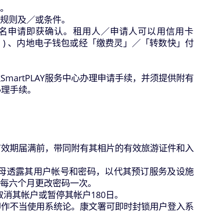
。
规则及／或条件。
，预订／报名申请即获确认。租用人／申请人可以用信用卡
Pay 」) 、内地电子钱包或经「缴费灵」／「转数快」付
martPLAY服务中心办理申请手续，并须提供附有
办理手续。
在有效期届满前，带同附有其相片的有效旅游证件和入
向父母透露其用户帐号和密码，以代其预订服务及设施
每六个月更改密码一次。
权取消其帐户或暂停其帐户180日。
，即作不当使用系统论。康文署可即时封锁用户登入系