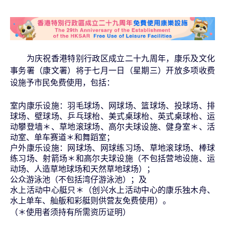
为庆祝香港特别行政区成立二十九周年，康乐及文化
事务署（康文署）将于七月一日（星期三）开放多项收费
设施予市民免费使用，包括：
室内康乐设施：羽毛球场、网球场、篮球场、投球场、排
球场、壁球场、乒乓球枱、美式桌球枱、英式桌球枱、运
动攀登墙＊、草地滚球场、高尔夫球设施、健身室＊、活
动室、单车赛道＊和舞蹈室；
户外康乐设施：网球场、网球练习场、草地滚球场、棒球
练习场、射箭场＊和高尔夫球设施（不包括营地设施、运
动场、人造草地球场和天然草地球场）；
公众游泳池（不包括湾仔游泳池）；及
水上活动中心艇只＊（创兴水上活动中心的康乐独木舟、
水上单车、舢舨和彩艇则供营友免费使用）。
（＊使用者须持有所需资历证明）