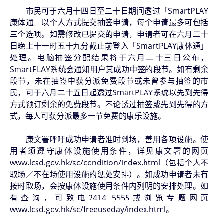
市民可于六月十四日至二十日期间透过「SmartPLAY
康体通」以个人方式提交抽签申请，每个申请最多可包括
三个选项。如需修改已提交的申请，申请者可在六月二十
日晚上十一时五十九分截止前登入「SmartPLAY康体通」
处理。电脑抽签分配结果将于六月二十三日公布，
SmartPLAY系统会通知用户其成功中签的段节。如有剩余
段节，未在抽签中获分派免费段节或未曾参与抽签的市
民，可于六月二十五日起透过SmartPLAY系统以先到先得
方式预订剩余的免费段节。不论透过抽签或先到先得的方
式，每人可获分派最多一节免费的康乐设施。
康文署呼吁成功申请者准时到场，善用各项设施。使
用者须遵守康体设施使用条件，详见康文署的网页
www.lcsd.gov.hk/sc/condition/index.html
（包括个人不
取场／不在场使用设施的惩处安排）。如成功申请者未有
按时取场，会按康体设施使用条件内列明的安排处理。如
有查询，可致电2414 5555或浏览专题网页
www.lcsd.gov.hk/sc/freeuseday/index.html
。