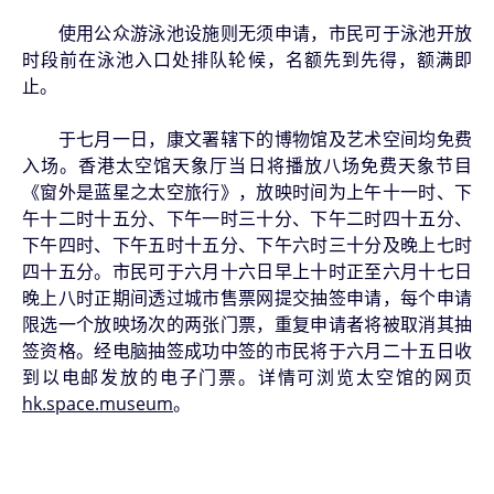
使用公众游泳池设施则无须申请，市民可于泳池开放
时段前在泳池入口处排队轮候，名额先到先得，额满即
止。
于七月一日，康文署辖下的博物馆及艺术空间均免费
入场。香港太空馆天象厅当日将播放八场免费天象节目
《窗外是蓝星之太空旅行》，放映时间为上午十一时、下
午十二时十五分、下午一时三十分、下午二时四十五分、
下午四时、下午五时十五分、下午六时三十分及晚上七时
四十五分。市民可于六月十六日早上十时正至六月十七日
晚上八时正期间透过城市售票网提交抽签申请，每个申请
限选一个放映场次的两张门票，重复申请者将被取消其抽
签资格。经电脑抽签成功中签的市民将于六月二十五日收
到以电邮发放的电子门票。详情可浏览太空馆的网页
hk.space.museum
。