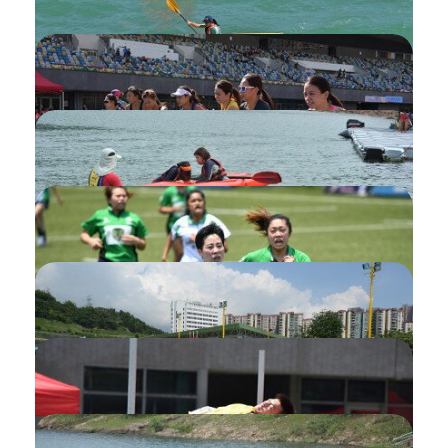
健身室月票段節簽到 (自助簽場機)
活動報名中加入夥伴
重複預訂設施
確認活動的補堂邀請
為活動補票或更改優惠收費
修改已提交的活動抽籤申請