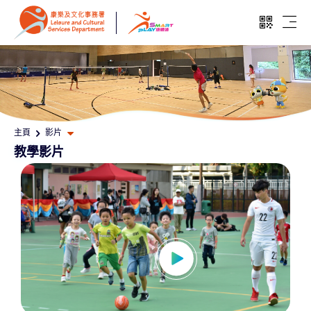
跳至主要內容
開啓二維
開啓
打開其他頁面選單
主頁
影片
教學影片