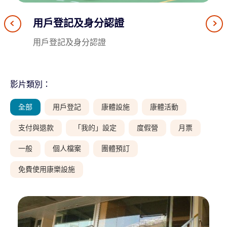
用戶登記及身分認證
重新啟動 Leisure Link 帳戶
透過「智方便」登記成為用戶
忘記密碼
提交設施抽籤申請
用戶登記及身分認證
重新啟動 Leisure Link 帳戶
透過「智方便」登記成為用戶
忘記密碼
提交設施抽籤申請
影片類別：
全部
用戶登記
康體設施
康體活動
支付與退款
「我的」設定
度假營
月票
一般
個人檔案
團體預訂
免費使用康樂設施