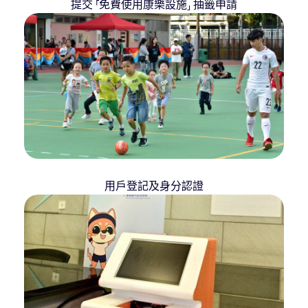
提交 ⸢免費使用康樂設施⸥ 抽籤申請
用戶登記及身分認證