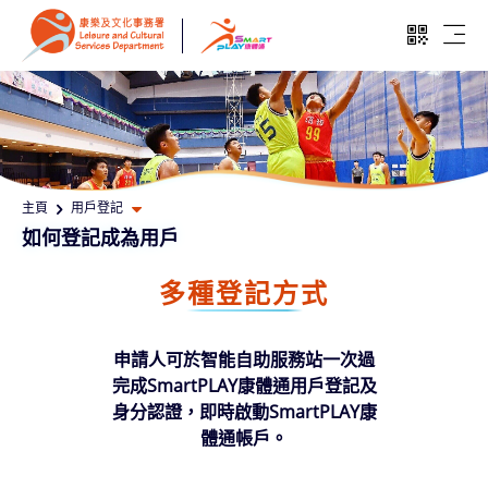
跳至主要內容
開啓二維
開啓
打開其他頁面選單
主頁
用戶登記
如何登記成為用戶
多種登記方式
申請人可於智能自助服務站一次過
完成SmartPLAY康體通用戶登記及
身分認證，即時啟動SmartPLAY康
體通帳戶。