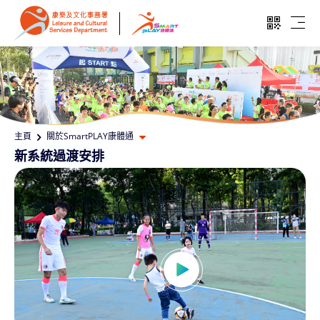
跳至主要內容
開啓二維
開啓
打開其他頁面選單
主頁
關於SmartPLAY康體通
新系統過渡安排