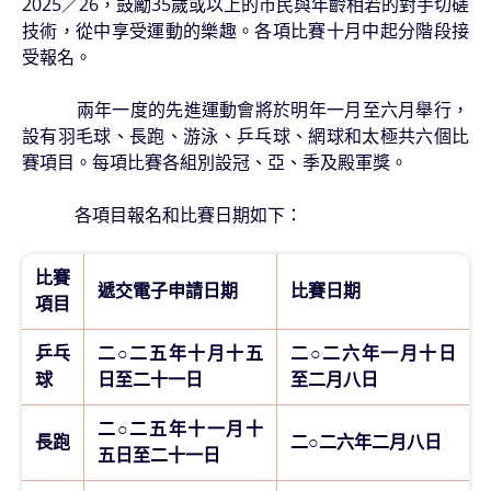
2025／26，鼓勵35歲或以上的市民與年齡相若的對手切磋
技術，從中享受運動的樂趣。各項比賽十月中起分階段接
受報名。
兩年一度的先進運動會將於明年一月至六月舉行，
設有羽毛球、長跑、游泳、乒乓球、網球和太極共六個比
賽項目。每項比賽各組別設冠、亞、季及殿軍獎。
各項目報名和比賽日期如下：
比賽
遞交電子申請日期
比賽日期
項目
乒乓
二○二五年十月十五
二○二六年一月十日
球
日至二十一日
至二月八日
二○二五年十一月十
長跑
二○二六年二月八日
五日至二十一日