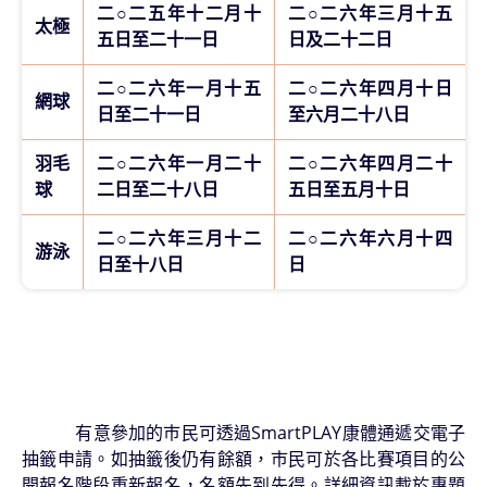
二○二五年十二月十
二○二六年三月十五
太極
五日至二十一日
日及二十二日
二○二六年一月十五
二○二六年四月十日
網球
日至二十一日
至六月二十八日
羽毛
二○二六年一月二十
二○二六年四月二十
球
二日至二十八日
五日至五月十日
二○二六年三月十二
二○二六年六月十四
游泳
日至十八日
日
有意參加的巿民可透過SmartPLAY康體通遞交電子
抽籤申請。如抽籤後仍有餘額，巿民可於各比賽項目的公
開報名階段重新報名，名額先到先得。詳細資訊載於專題