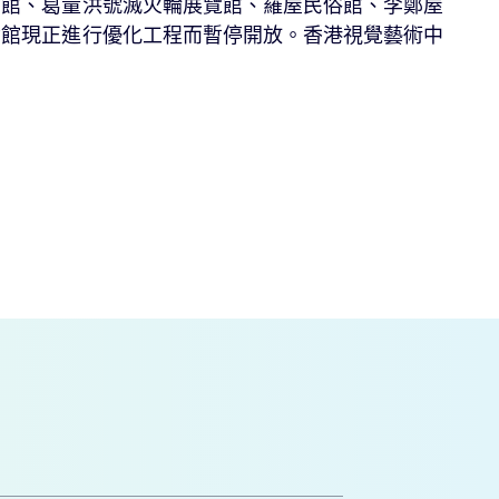
館、葛量洪號滅火輪展覽館、羅屋民俗館、李鄭屋
念館現正進行優化工程而暫停開放。香港視覺藝術中