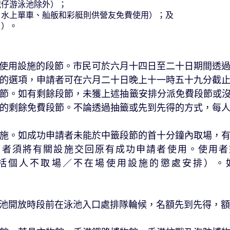
龍仔游泳池除外）；
、水上單車、舢舨和彩艇則供營友免費使用）；及
目）。
設施的段節。市民可於六月十四日至二十日期間透過「Sm
的選項，申請者可在六月二十日晚上十一時五十九分截
籤的段節。如有剩餘段節，未獲上述抽籤安排分派免費段節
月一日的剩餘免費段節。不論透過抽籤或先到先得的方式，
。如成功申請者未能於中籤段節的首十分鐘內取場，有
用者須將有關設施交回原有成功申請者使用。使用者
括個人不取場／不在場使用設施的懲處安排）。如有查
開放時段前在泳池入口處排隊輪候，名額先到先得，額