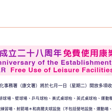
化事務署（康文署）將於七月一日（星期二）開放多項收
排球場、壁球場、乒乓球枱、美式桌球枱、英式桌球枱、運動
球練習場、射箭場＊和高爾夫球設施（不包括營地設施、運動場