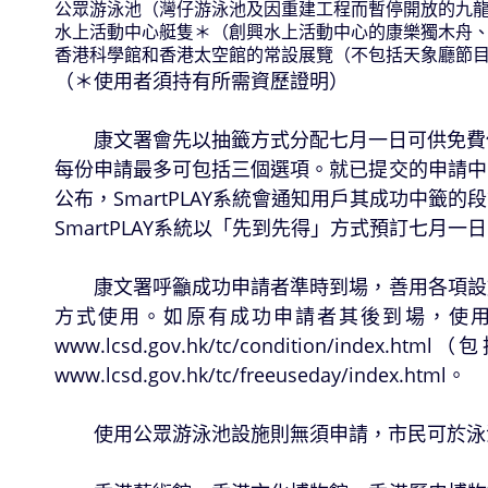
公眾游泳池（灣仔游泳池及因重建工程而暫停開放的九
水上活動中心艇隻＊（創興水上活動中心的康樂獨木舟
香港科學館和香港太空館的常設展覽（不包括天象廳節
（＊使用者須持有所需資歷證明）
康文署會先以抽籤方式分配七月一日可供免費使用
每份申請最多可包括三個選項。就已提交的申請中
公布，SmartPLAY系統會通知用戶其成功中
SmartPLAY系統以「先到先得」方式預訂七
康文署呼籲成功申請者準時到場，善用各項設施
方式使用。如原有成功申請者其後到場，使
www.lcsd.gov.hk/tc/condition/index.html
（包
www.lcsd.gov.hk/tc/freeuseday/index.html
。
使用公眾游泳池設施則無須申請，市民可於泳池